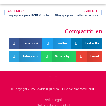
ANTERIOR
SIGUIENTE
Lo que puede pasar PORNO hablar con los niños
Si hay que poner comillas, no es amor
Compartir en
Facebook
Twitter
LinkedIn
Telegram
WhatsApp
Email
© Copyright 2025 Beatriz Izquierdo | Diseño:
planetoMONDO
Aviso legal
Política de privacidad